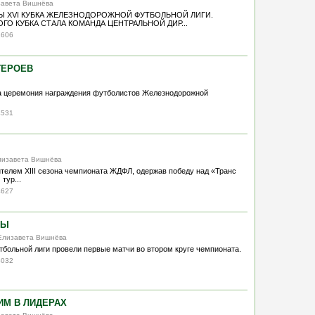
изавета Вишнёва
 XVI КУБКА ЖЕЛЕЗНОДОРОЖНОЙ ФУТБОЛЬНОЙ ЛИГИ.
О КУБКА СТАЛА КОМАНДА ЦЕНТРАЛЬНОЙ ДИР...
2606
ГЕРОЕВ
 церемония награждения футболистов Железнодорожной
4531
Елизавета Вишнёва
телем XIII сезона чемпионата ЖДФЛ, одержав победу над «Транс
тур...
4627
РЫ
 Елизавета Вишнёва
больной лиги провели первые матчи во втором круге чемпионата.
4032
ИМ В ЛИДЕРАХ