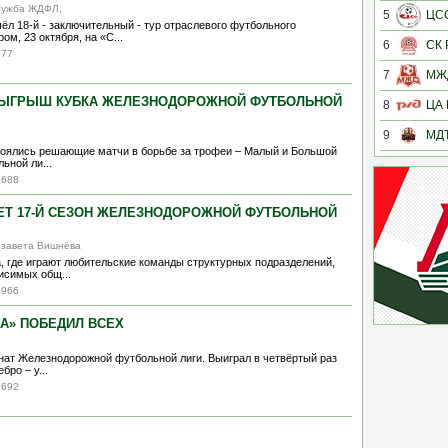
служба ЖДФЛ,
5
ЦС
ёл 18-й - заключительный - тур отраслевого футбольного
ом, 23 октября, на «С...
6
СК
777
7
МЖ
ЫГРЫШ КУБКА ЖЕЛЕЗНОДОРОЖНОЙ ФУТБОЛЬНОЙ
8
ЦА
9
МД
тоялись решающие матчи в борьбе за трофеи – Малый и Большой
ьной ли...
1688
ЕТ 17-Й СЕЗОН ЖЕЛЕЗНОДОРОЖНОЙ ФУТБОЛЬНОЙ
лизавета Вишнёва
, где играют любительские команды структурных подразделений,
исимых общ...
2966
А» ПОБЕДИЛ ВСЕХ
ат Железнодорожной футбольной лиги. Выиграл в четвёртый раз
бро – у...
2692