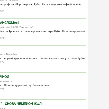
изавета Вишнёва
ли трофеев XIII розыгрыша Кубка Железнодорожной футбольной
2571
РАНСЛОМА»!
ный сайт РФСО "Локомотив",
«Сапсан Арене» состоялись решающие игры Кубка Железнодорожной
2580
завета Вишнёва
 первый круг чемпионата и готовятся к розыгрышу летнего Кубка.
2284
ЕЧНОЙ
кая газета,
нат Железнодорожной футбольной лиги.
5782
" - СНОВА ЧЕМПИОН ЖФЛ
кспресс,