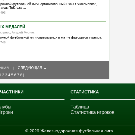
рожной футбольной лиги, организованный РФСО "Локомотив",
нды ТрК, уже ...
5493
ТЫХ МЕДАЛЕЙ
кспресс, Андрей Мурник
жной футбольной лиги определился в матче фаворитов турнира.
5746
СЛЕДУЮЩАЯ →
ДУЩАЯ |
1
2
3
4
5
6
7
8
|
....
УЧАСТНИКИ
СТАТИСТИКА
Клубы
Таблица
Игроки
Статистика игроков
© 2026 Железнодорожная футбольная лига