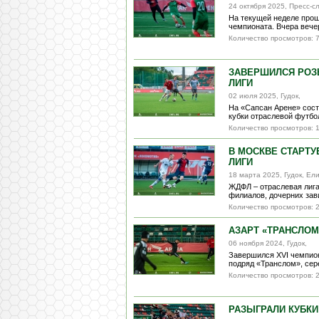
24 октября 2025, Пресс-
На текущей неделе прош
чемпионата. Вчера вечер
Количество просмотров: 
ЗАВЕРШИЛСЯ РОЗ
ЛИГИ
02 июля 2025, Гудок,
На «Сапсан Арене» сос
кубки отраслевой футбол
Количество просмотров: 
В МОСКВЕ СТАРТУ
ЛИГИ
18 марта 2025, Гудок, Е
ЖДФЛ – отраслевая лига
филиалов, дочерних зав
Количество просмотров: 
АЗАРТ «ТРАНСЛОМ
06 ноября 2024, Гудок,
Завершился XVI чемпион
подряд «Транслом», сере
Количество просмотров: 
РАЗЫГРАЛИ КУБКИ