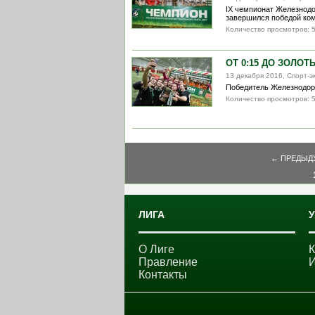
IX чемпионат Железнодо
завершился победой кома
Количество просмотров: 
ОТ 0:15 ДО ЗОЛО
13 декабря 2016, Спорт-э
Победитель Железнодоро
Количество просмотров: 
← ПРЕДЫ
ЛИГА
О Лиге
Правление
Контакты