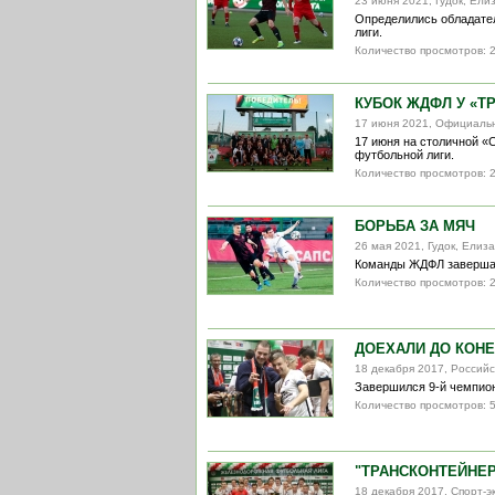
23 июня 2021, Гудок, Ел
Определились обладате
лиги.
Количество просмотров: 
КУБОК ЖДФЛ У «Т
17 июня 2021, Официаль
17 июня на столичной 
футбольной лиги.
Количество просмотров: 
БОРЬБА ЗА МЯЧ
26 мая 2021, Гудок, Ели
Команды ЖДФЛ завершают
Количество просмотров: 
ДОЕХАЛИ ДО КОН
18 декабря 2017, Российс
Завершился 9-й чемпио
Количество просмотров: 
"ТРАНСКОНТЕЙНЕР
18 декабря 2017, Спорт-э