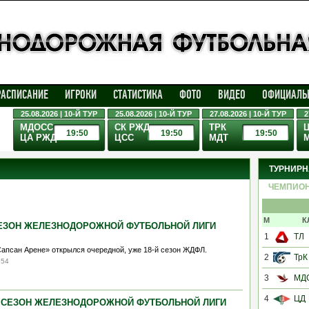
РАСПИСАНИЕ
ИГРОКИ
СТАТИСТИКА
ФОТО
ВИДЕО
ОФИЦИАЛЬ
25.08.2026 | 10-Й ТУР
25.08.2026 | 10-Й ТУР
27.08.2026 | 10-Й ТУР
2
МДОСС
СК РЖД
ТРК
19:50
19:50
19:50
ЦА РЖД
ЦСС
МДТ
ТУРНИРН
ЧЕМПИО
М
К
СЕЗОН ЖЕЛЕЗНОДОРОЖНОЙ ФУТБОЛЬНОЙ ЛИГИ
1
ТЛ
«Сапсан Арене» открылся очередной, уже 18-й сезон ЖДФЛ.
2
ТрК
554
3
МД
4
ЦД
Й СЕЗОН ЖЕЛЕЗНОДОРОЖНОЙ ФУТБОЛЬНОЙ ЛИГИ