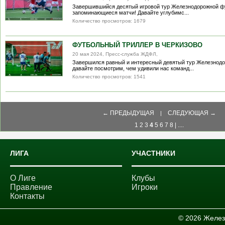
Завершившийся десятый игровой тур Железнодорожной фу
запоминающиеся матчи! Давайте углубимс...
Количество просмотров: 1679
ФУТБОЛЬНЫЙ ТРИЛЛЕР В ЧЕРКИЗОВО
20 мая 2024, Пресс-служба ЖДФЛ,
Завершился равный и интересный девятый тур Железнодо
давайте посмотрим, чем удивили нас команд...
Количество просмотров: 1541
← ПРЕДЫДУЩАЯ
СЛЕДУЮЩАЯ →
|
1
2
3
4
5
6
7
8
|
....
ЛИГА
УЧАСТНИКИ
О Лиге
Клубы
Правление
Игроки
Контакты
© 2026 Желез