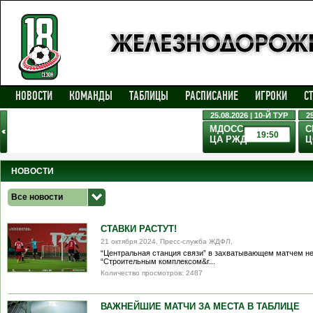
НОВОСТИ
КОМАНДЫ
ТАБЛИЦЫ
РАСПИСАНИЕ
ИГРОКИ
С
25.08.2026 | 10-Й ТУР
2
МДОСС
С
19:50
ЦА РЖД
Ц
НОВОСТИ
Все новости
СТАВКИ РАСТУТ!
21 октября 2024, Пресс-служба ЖДФЛ,
“Центральная станция связи” в захватывающем матчем не
“Строительным комплексом&r...
Количество просмотров: 2487
ВАЖНЕЙШИЕ МАТЧИ ЗА МЕСТА В ТАБЛИЦЕ