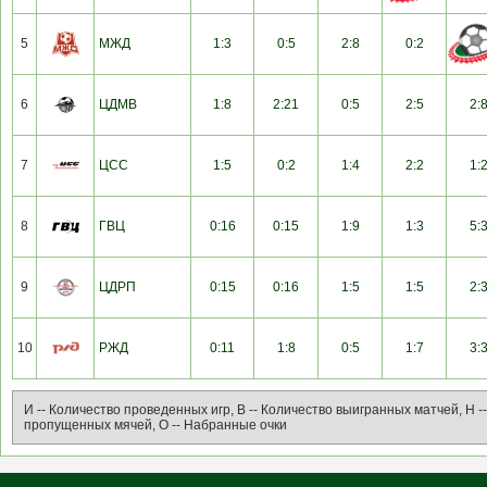
5
МЖД
1:3
0:5
2:8
0:2
6
ЦДМВ
1:8
2:21
0:5
2:5
2:
7
ЦСС
1:5
0:2
1:4
2:2
1:
8
ГВЦ
0:16
0:15
1:9
1:3
5:
9
ЦДРП
0:15
0:16
1:5
1:5
2:
10
РЖД
0:11
1:8
0:5
1:7
3:
И -- Количество проведенных игр, В -- Количество выигранных матчей, Н -
пропущенных мячей, О -- Набранные очки