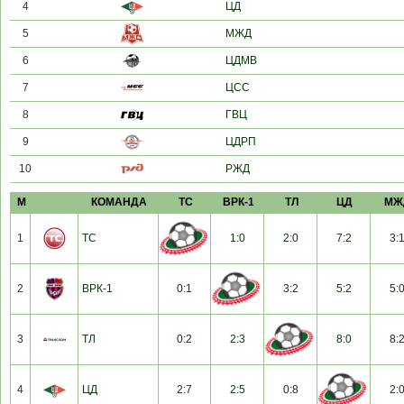
4
ЦД
5
МЖД
6
ЦДМВ
7
ЦСС
8
ГВЦ
9
ЦДРП
10
РЖД
М
КОМАНДА
ТС
ВРК-1
ТЛ
ЦД
МЖ
1
ТС
1:0
2:0
7:2
3:
2
ВРК-1
0:1
3:2
5:2
5:
3
ТЛ
0:2
2:3
8:0
8:
4
ЦД
2:7
2:5
0:8
2: