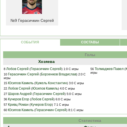
№9 Герасичкин Сергей
CОБЫТИЯ
СОСТАВЫ
Голы
Хозяева
Лобов Сергей
Герасичкин Сергей
Толмаджев Павел
8
(
) 1:0 С игры
56
(
игры
Герасичкин Сергей
Борзенков Владислав
10
(
) 2:0 С
игры
Юсипов Камиль
Кужель Константин
15
(
) 3:0 С игры
Лобов Сергей
Юсипов Камиль
22
(
) 4:0 С игры
Шаров Андрей
Герасичкин Сергей
27
(
) 5:0 С игры
Кучеров Егор
Лобов Сергей
36
(
) 6:0 С игры
Кривц Роман
Кучеров Егор
57
(
) 7:1 С игры
Юсипов Камиль
Герасичкин Сергей
60
(
) 8:1 С игры
Статистика