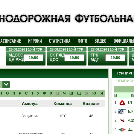
РАСПИСАНИЕ
ИГРОКИ
СТАТИСТИКА
ФОТО
ВИДЕО
ОФИЦИАЛЬ
25.08.2026 | 10-Й ТУР
25.08.2026 | 10-Й ТУР
27.08.2026 | 10-Й ТУР
2
МДОСС
СК РЖД
ТРК
19:50
19:50
19:50
ЦА РЖД
ЦСС
МДТ
ТУРНИРН
ЧЕМПИО
Ц
Э
Н
О
П
Р
С
Т
У
Ф
Х
Ч
Ш
Щ
Ю
Я
М
К
1
ТЛ
Амплуа
Команда
Возраст
2
ТрК
Защитник
ЦСС
46
3
МД
4
ЦД