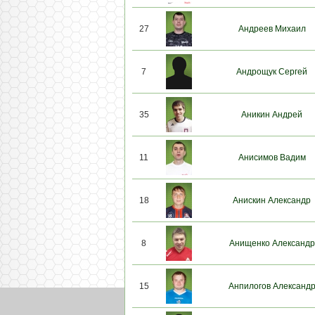
27
Андреев Михаил
7
Андрощук Сергей
35
Аникин Андрей
11
Анисимов Вадим
18
Анискин Александр
8
Анищенко Александр
15
Анпилогов Александ