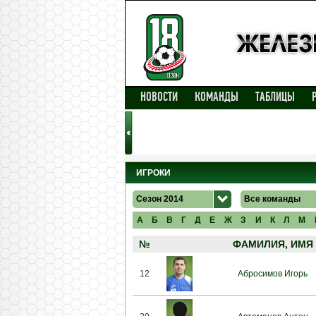
НОВОСТИ
КОМАНДЫ
ТАБЛИЦЫ
ИГРОКИ
Сезон 2014
Все команды
А
Б
В
Г
Д
Е
Ж
З
И
К
Л
М
№
ФАМИЛИЯ, ИМЯ
12
Абросимов Игорь