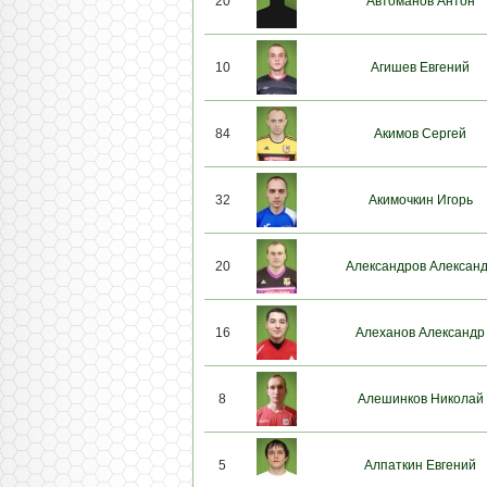
20
Автоманов Антон
10
Агишев Евгений
84
Акимов Сергей
32
Акимочкин Игорь
20
Александров Алексан
16
Алеханов Александр
8
Алешинков Николай
5
Алпаткин Евгений