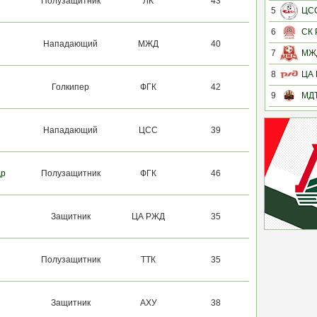
Полузащитник
ЛК
43
5
ЦС
6
СК
Нападающий
МЖД
40
7
МЖ
8
ЦА
Голкипер
ФГК
42
9
МД
Нападающий
ЦСС
39
др
Полузащитник
ФГК
46
Защитник
ЦА РЖД
35
Полузащитник
ТТК
35
Защитник
АХУ
38