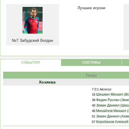
Лучшие игроки
№7 Забудский Богдан
CОБЫТИЯ
СОСТАВЫ
Голы
Хозяева
7 0:1 Автогол
Шишкин Михаил
В
16
(
Федин Руслан
Зюк
38
(
Зюкин Даниил
Шиш
40
(
Михайлов Михаил
48
(
Зюкин Даниил
Ахм
51
(
Коробанов Алексей
57