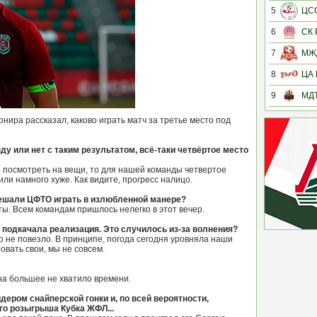
5
ЦС
6
СК
7
МЖ
8
ЦА
9
МД
ира рассказал, каково играть матч за третье место под
ду или нет с таким результатом, всё-таки четвёртое место
во посмотреть на вещи, то для нашей команды четвертое
или намного хуже. Как видите, прогресс налицо.
мешали ЦФТО играть в излюбленной манере?
рты. Всем командам пришлось нелегко в этот вечер.
 подкачала реализация. Это случилось из-за волнения?
сто не повезло. В принципе, погода сегодня уровняла наши
зовать свои, мы не совсем.
на большее не хватило времени.
дером снайперской гонки и, по всей вероятности,
ого розыгрыша Кубка ЖФЛ...