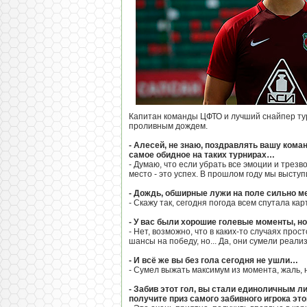
Капитан команды ЦФТО и лучший снайпер турн
проливным дождем.
- Алесей, не знаю, поздравлять вашу коман
самое обидное на таких турнирах…
- Думаю, что если убрать все эмоции и трез
место - это успех. В прошлом году мы выступ
- Дождь, обширные лужи на поле сильно 
- Скажу так, сегодня погода всем спутала ка
- У вас были хорошие голевые моменты, но
- Нет, возможно, что в каких-то случаях про
шансы на победу, но... Да, они сумели реали
- И всё же вы без гола сегодня не ушли…
- Сумел выжать максимум из момента, жаль, 
- Забив этот гол, вы стали единоличным ли
получите приз самого забивного игрока эт