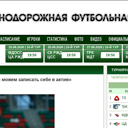
РАСПИСАНИЕ
ИГРОКИ
СТАТИСТИКА
ФОТО
ВИДЕО
ОФИЦИАЛЬ
25.08.2026 | 10-Й ТУР
25.08.2026 | 10-Й ТУР
27.08.2026 | 10-Й ТУР
2
МДОСС
СК РЖД
ТРК
19:50
19:50
19:50
ЦА РЖД
ЦСС
МДТ
ТУРНИРН
ЧЕМПИО
 можем записать себе в актив»
М
К
1
ТЛ
2
ТрК
3
МД
4
ЦД