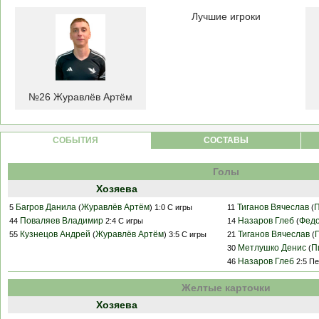
Лучшие игроки
№26 Журавлёв Артём
CОБЫТИЯ
СОСТАВЫ
Голы
Хозяева
Багров Данила
Журавлёв Артём
Тиганов Вячеслав
П
5
(
) 1:0 С игры
11
(
Поваляев Владимир
Назаров Глеб
Федо
44
2:4 С игры
14
(
Кузнецов Андрей
Журавлёв Артём
Тиганов Вячеслав
55
(
) 3:5 С игры
21
(
Метлушко Денис
П
30
(
Назаров Глеб
46
2:5 Пе
Желтые карточки
Хозяева